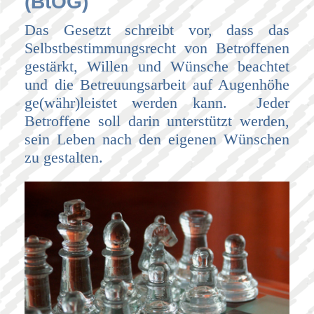
(BtOG)
Das Gesetzt schreibt vor, dass das
Selbstbestimmungsrecht von Betroffenen
gestärkt, Willen und Wünsche beachtet
un
d die Betreuungsarbeit auf Augenhöhe
ge(währ)leistet werden kann. Jeder
Betroffene soll darin unterstützt werden,
sein Leben nach den eigenen Wünschen
zu gestalten.